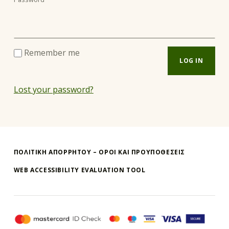
Remember me
LOG IN
Lost your password?
Skip back to main navigation
ΠΟΛΙΤΙΚΗ ΑΠΟΡΡΗΤΟΥ – ΌΡΟΙ ΚΑΙ ΠΡΟΥΠΟΘΕΣΕΙΣ
WEB ACCESSIBILITY EVALUATION TOOL
e-kouvelis
ΤΑ ΠΆΝΤΑ ΌΛΑ