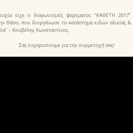
τυχία είχε ο διαγωνισμός ψαρεματος “ΚΑΘΕΤΗ 2017”
ν Θάσο, που διοργάνωσε το κατάστημα ειδών αλιείας &
λα” – Κουβέλης Κωνσταντίνος.
Σας ευχαριστούμε για την συμμετοχή σας!